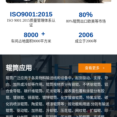
ISO9001:
2015
%
80
ISO 9001:2015质量管理体系认
80%辊筒出口欧美等市场
证
+
8000
2006
车间占地面积8000平方米
成立于2006年
辊筒应用
查看更多 +
辊筒广泛应用于各类物料输送线和设备中，起到驱动、支撑、导
向、加热或冷却等作用。辊筒按材质分有钢辊、不锈钢辊筒、铝
合金导辊、碳纤维辊筒、尼龙辊等；按表面包覆和涂层分有胶
辊、镀铬辊、镜面辊、镀锌辊筒、化学镀镍辊筒、特氟龙辊、碳
化钨喷涂辊筒、陶瓷辊、喷漆辊筒等；按功能和用途 分则有输送
辊筒、驱动辊、加热辊、冷却辊、压花辊、网纹辊、扩幅辊、印