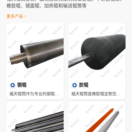
橡胶辊、镜面辊、加热辊和输送辊筒等
更多产品 >
钢辊
胶辊
福天辊筒作为专业的钢辊筒厂家，可根据辊筒的功能和应用行业，定制各类钢辊，钢辊依其使用场合和功能等名称不一，如无动力辊筒、驱动辊、托辊、加热辊、镀铬辊、镜面辊、镀锌辊、特氟龙辊筒、化学镀镍辊筒、送料辊、覆膜辊和印刷辊等。
福天辊筒是橡胶辊定制生产厂家，客户可定制生产聚氨酯胶辊、丁腈橡胶辊、丁苯橡胶辊、三元乙丙胶辊和硅胶辊等。我们提供热硫化和冷硫化橡胶包覆，同时还可以根据客户要求满足特殊的要求如摩擦力和抗静电性能等。