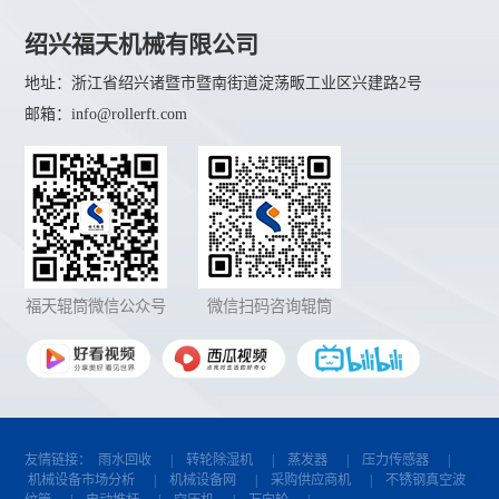
绍兴福天机械有限公司
地址：浙江省绍兴诸暨市暨南街道淀荡畈工业区兴建路2号
邮箱：info@rollerft.com
福天辊筒微信公众号
微信扫码咨询辊筒
友情链接：
雨水回收
|
转轮除湿机
|
蒸发器
|
压力传感器
|
机械设备市场分析
|
机械设备网
|
采购供应商机
|
不锈钢真空波