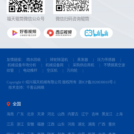
福天辊筒微信公众号
微信扫码咨询辊筒
友情链接：
雨水回收
|
转轮除湿机
|
蒸发器
|
压力传感器
|
机械设备市场分析
|
机械设备网
|
采购供应商机
|
不锈钢真空波
纹管
|
电动推杆
|
空压机
|
万向轮
|
Copyright © 绍兴福天机械有限公司 版权所有
浙ICP备2020030010号-1
技术支持：
千客云网络
全国
海南
广东
北京
天津
河北
山西
内蒙古
辽宁
吉林
黑龙江
上海
江苏
浙江
安徽
福建
江西
山东
河南
湖北
湖南
广西
重庆