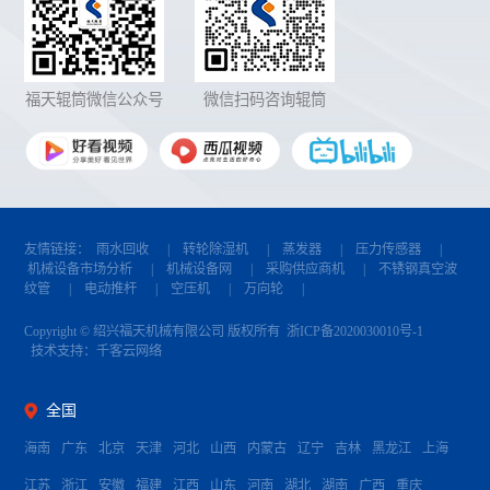
福天辊筒微信公众号
微信扫码咨询辊筒
友情链接：
雨水回收
|
转轮除湿机
|
蒸发器
|
压力传感器
|
机械设备市场分析
|
机械设备网
|
采购供应商机
|
不锈钢真空波
纹管
|
电动推杆
|
空压机
|
万向轮
|
Copyright © 绍兴福天机械有限公司 版权所有
浙ICP备2020030010号-1
技术支持：
千客云网络
全国
海南
广东
北京
天津
河北
山西
内蒙古
辽宁
吉林
黑龙江
上海
江苏
浙江
安徽
福建
江西
山东
河南
湖北
湖南
广西
重庆