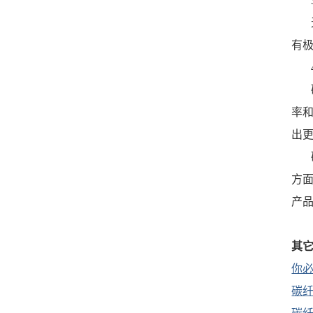
有
率
出
方
产
其
你
碳