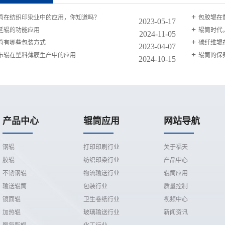
筒在纺织印染业中的应用，你知道吗？
包胶辊在
2023-05-17
延辊的功能应用
辊筒时代
2024-11-05
筒有哪些包装方式
碳纤维辊
2023-04-07
布辊在塑料薄膜生产中的应用
辊筒的保
2024-10-15
产品中心
辊筒应用
网站导航
钢辊
打印印刷行业
关于福天
胶辊
纺织印染行业
产品中心
不锈钢辊
物流输送行业
辊筒应用
输送辊筒
包装行业
质量控制
镜面辊
卫生卷纸行业
视频中心
加热辊
玻璃输送行业
新闻资讯