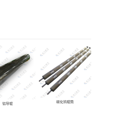
碳化钨辊筒
铝导辊