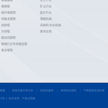
聚氨酯辊
化工行业
镀铬辊
矿山行业
碳纤维辊筒
医疗行业
特氟龙辊筒
薄膜机械
硅胶辊
采棉机/农业机械
冷却辊
更多应用
碳化钨辊筒
玻璃行业专用输送辊
更多辊筒
感器
|
机械设备市场分析
|
机械设备网
|
采购供应商机
|
不锈钢真空波纹管
10号-1
技术支持：
千客云网络