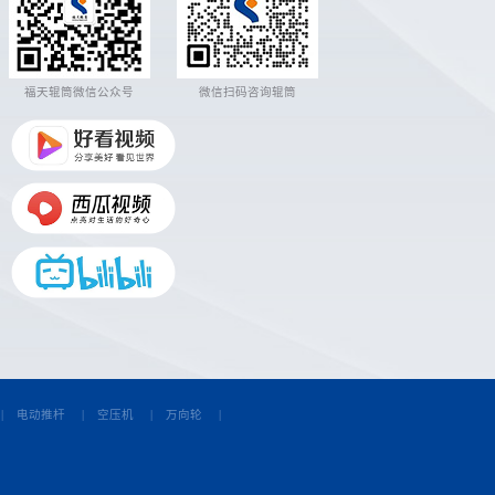
福天辊筒微信公众号
微信扫码咨询辊筒
|
电动推杆
|
空压机
|
万向轮
|