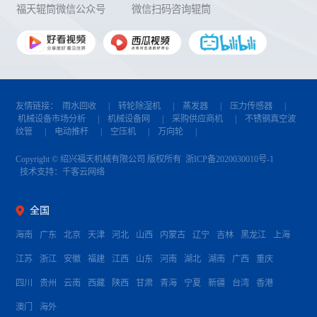
福天辊筒微信公众号
微信扫码咨询辊筒
友情链接：
雨水回收
|
转轮除湿机
|
蒸发器
|
压力传感器
|
机械设备市场分析
|
机械设备网
|
采购供应商机
|
不锈钢真空波
纹管
|
电动推杆
|
空压机
|
万向轮
|
Copyright © 绍兴福天机械有限公司 版权所有
浙ICP备2020030010号-1
技术支持：
千客云网络
全国
海南
广东
北京
天津
河北
山西
内蒙古
辽宁
吉林
黑龙江
上海
江苏
浙江
安徽
福建
江西
山东
河南
湖北
湖南
广西
重庆
四川
贵州
云南
西藏
陕西
甘肃
青海
宁夏
新疆
台湾
香港
澳门
海外